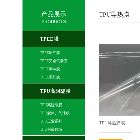
产品展示
TPU导热膜
PRODUCTS
TPEE膜
TPEE透气膜
TPEE安全气囊膜
TPEE声学膜
TPEE系列膜
TPU高阻隔膜
TPU高阻隔膜
TPU囊体、气球膜
TPU工业系列
TPU导热胶膜
TPU包装领域