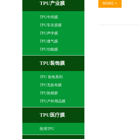
TPU产业膜
MORE >
TPU中间膜
TPU车衣原膜
TPU声学膜
TPU透气膜
TPU功能膜
TPU装饰膜
TPU 装饰系列
TPU无纺布膜
TPU热熔胶
TPU户外用品膜
TPU医疗膜
医用TPU