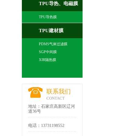
TPU导热、电磁膜
TPU导热膜
TPU建材膜
PDMS气体过滤膜
SGP中间膜
XIR隔热膜
联系我们
CONTACT
地址：石家庄高新区辽河
道36号
电话：13731198552