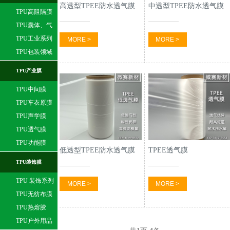
高透型TPEE防水透气膜
中透型TPEE防水透气膜
TPU高阻隔膜
TPU囊体、气
球膜
TPU工业系列
MORE >
MORE >
TPU包装领域
TPU产业膜
TPU中间膜
TPU车衣原膜
TPU声学膜
TPU透气膜
TPU功能膜
低透型TPEE防水透气膜
TPEE透气膜
TPU装饰膜
TPU 装饰系列
MORE >
MORE >
TPU无纺布膜
TPU热熔胶
TPU户外用品