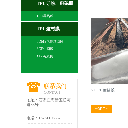
TPU导热、电磁膜
TPU导热膜
TPU建材膜
PDMS气体过滤膜
SGP中间膜
XIR隔热膜
联系我们
3μTPU镀铝膜
CONTACT
地址：石家庄高新区辽河
道36号
MORE >
电话：13731198552