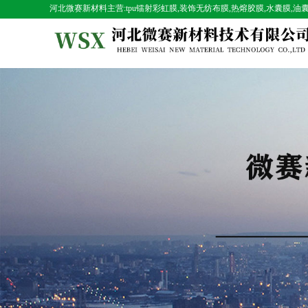
河北微赛新材料主营:tpu镭射彩虹膜,装饰无纺布膜,热熔胶膜,水囊膜,油囊膜