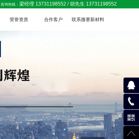
梁经理 13731198552 / 胡先生 13731198552
咨询热线：
荣誉资质
合作客户
联系微赛新材料
288061
137311