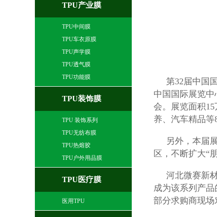
TPU产业膜
TPU中间膜
TPU车衣原膜
TPU声学膜
TPU透气膜
TPU功能膜
第32届中国
中国国际展览中
TPU装饰膜
会。展览面积1
养、汽车精品等
TPU 装饰系列
TPU无纺布膜
另外，本届
TPU热熔胶
区，不断扩大“
TPU户外用品膜
河北微赛新
TPU医疗膜
成为该系列产品
部分求购商现场
医用TPU