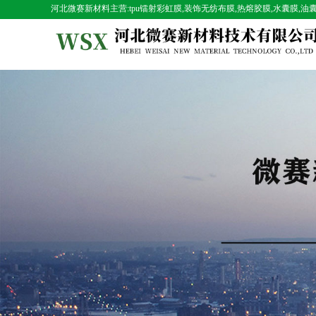
河北微赛新材料主营:tpu镭射彩虹膜,装饰无纺布膜,热熔胶膜,水囊膜,油囊膜