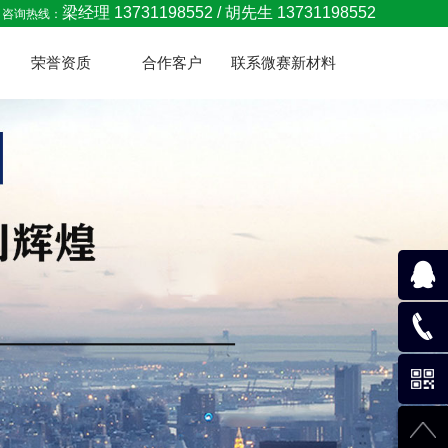
梁经理 13731198552 / 胡先生 13731198552
咨询热线：
荣誉资质
合作客户
联系微赛新材料
288061
137311