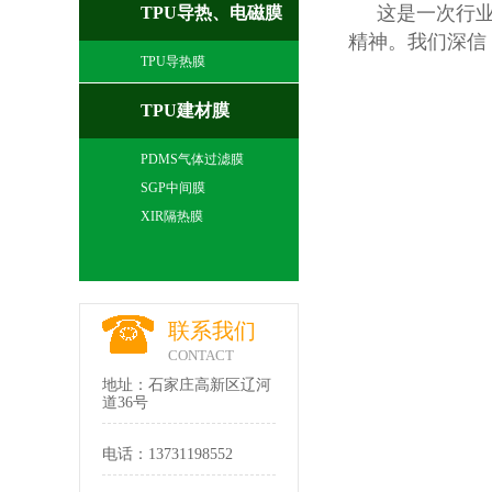
这是一次行
TPU导热、电磁膜
精神。我们深信
TPU导热膜
TPU建材膜
PDMS气体过滤膜
SGP中间膜
XIR隔热膜
联系我们
CONTACT
地址：石家庄高新区辽河
道36号
电话：13731198552