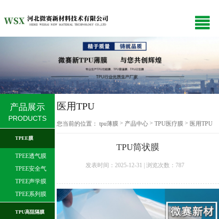
医用TPU
产品展示
PRODUCTS
>
>
>
您当前的位置：
tpu薄膜
产品中心
TPU医疗膜
医用TPU
TPEE膜
TPU筒状膜
TPEE透气膜
发表时间：2025-12-31 | 浏览次数：
787
TPEE安全气
囊膜
TPEE声学膜
TPEE系列膜
TPU高阻隔膜