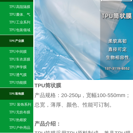
TPU高阻隔膜
TPU囊体、气
球膜
TPU工业系列
TPU包装领域
TPU产业膜
TPU中间膜
TPU车衣原膜
TPU声学膜
TPU透气膜
TPU功能膜
TPU筒状膜
TPU装饰膜
产品规格：20-250μ，宽幅100-550mm；
总宽，薄厚、颜色、性能可订制。
TPU 装饰系列
TPU无纺布膜
TPU热熔胶
产品介绍：
TPU户外用品